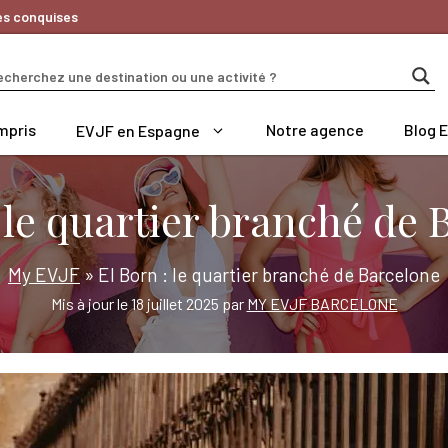
es conquises
mpris
Notre agence
Blog 
EVJF en Espagne
: le quartier branché de 
My EVJF
»
El Born : le quartier branché de Barcelone
Mis à jour le 18 juillet 2025 par
MY EVJF BARCELONE