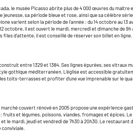
cada, le musée Picasso abrite plus de 4 000 œuvres du maître 
jeunesse, sa période bleue et rose, ainsi que sa célèbre série
e varient selon la période de l’année : du 14 octobre au 13 avri
 12 octobre, il est ouvert le mardi, mercredi et dimanche de 9h à
 files d’attente, il est conseillé de réserver son billet en ligne.
construit entre 1329 et 1384. Ses lignes épurées, ses vitraux m
yle gothique méditerranéen. L’église est accessible gratuitem
 les toits-terrasses et profiter d’une vue imprenable sur le qua
 ce marché couvert rénové en 2005 propose une expérience ga
 : fruits et légumes, poissons, viandes, fromages et épices. L
0 et le mardi, jeudi et vendredi de 7h30 à 20h30. Le restauran
 conviviale.