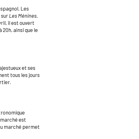
espagnol. Les
 sur
Les Ménines
.
l, il est ouvert
 20h, ainsi que le
ajestueux et ses
ent tous les jours
rtier.
stronomique
e marché est
t du marché permet