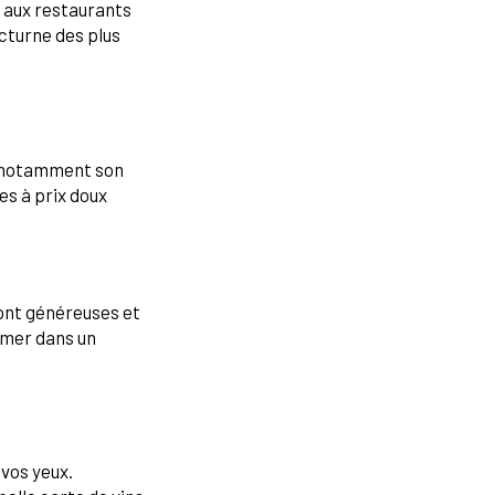
s aux restaurants
cturne des plus
, notamment son
es à prix doux
sont généreuses et
e mer dans un
 vos yeux.