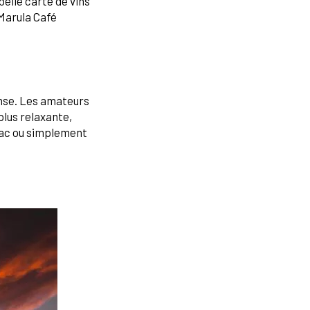
belle carte de vins
 Marula Café
ense. Les amateurs
plus relaxante,
 lac ou simplement