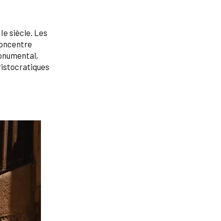
Ie siècle. Les
concentre
monumental,
ristocratiques