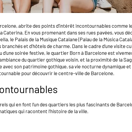
Barcelone, abrite des points d’intérêt incontournables comme 
nta Caterina. En vous promenant dans ses rues pavées, vous dé
lla, le Palais de la Musique Catalane (Palau de la Música Catal
branchés et d’hôtels de charme. Dans le cadre d’une visite cul
d’une soirée festive, le quartier Born à Barcelone est vive
’ambiance du quartier gothique voisin, et la proximité de la Sa
e avec son patrimoine gothique, sa vie nocturne dynamique et 
ntournable pour découvrir le centre-ville de Barcelone.
contournables
els qui en font l’un des quartiers les plus fascinants de Barce
ues qui racontent l’histoire de la ville.