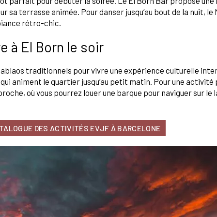
ot parfait pour débuter la soirée. Le El Born Bar propose une 
r sa terrasse animée. Pour danser jusqu’au bout de la nuit, le
iance rétro-chic.
e à El Born le soir
tablaos traditionnels pour vivre une expérience culturelle int
ui animent le quartier jusqu’au petit matin. Pour une activité 
proche, où vous pourrez louer une barque pour naviguer sur le
ATALOGUE DES ACTIVITÉS EVJF À BARCELONE