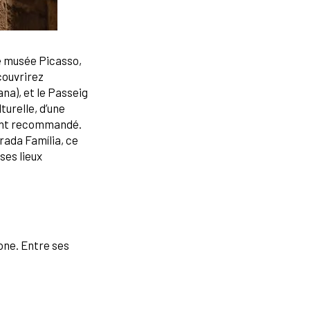
le musée Picasso,
couvrirez
ana), et le Passeig
turelle, d’une
ment recommandé.
grada Família, ce
ses lieux
lone. Entre ses