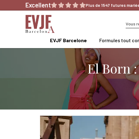
Aller
Excellent
Plus de 1547 futures marié
au
contenu
EVJF Barcelone
Formules tout co
El Born 