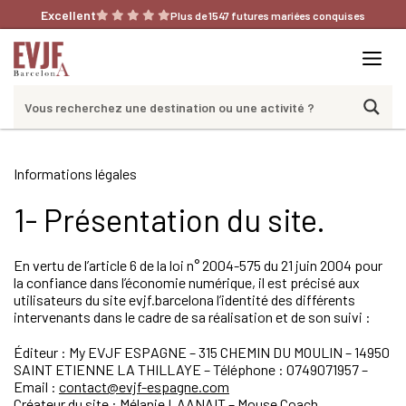
Aller
Excellent
Plus de 1547 futures mariées conquises
au
contenu
Me
Informations légales
1- Présentation du site.
En vertu de l’article 6 de la loi n° 2004-575 du 21 juin 2004 pour
la confiance dans l’économie numérique, il est précisé aux
utilisateurs du site evjf.barcelona l’identité des différents
intervenants dans le cadre de sa réalisation et de son suivi :
Éditeur : My EVJF ESPAGNE – 315 CHEMIN DU MOULIN – 14950
SAINT ETIENNE LA THILLAYE – Téléphone : 0749071957 –
Email :
contact@evjf-espagne.com
Créateur du site : Mélanie LAANAIT – Mouse Coach