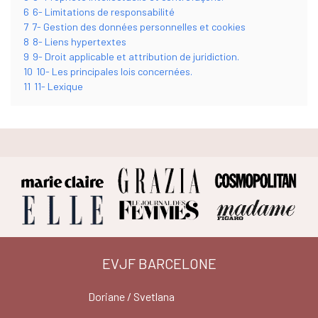
6
6- Limitations de responsabilité
7
7- Gestion des données personnelles et cookies
8
8- Liens hypertextes
9
9- Droit applicable et attribution de juridiction.
10
10- Les principales lois concernées.
11
11- Lexique
EVJF BARCELONE
Doriane / Svetlana