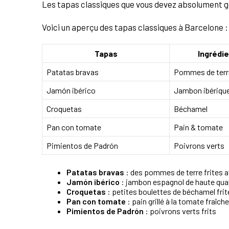
Les tapas classiques que vous devez absolument g
Voici un aperçu des tapas classiques à Barcelone :
Tapas
Ingrédie
Patatas bravas
Pommes de terr
Jamón ibérico
Jambon ibériqu
Croquetas
Béchamel
Pan con tomate
Pain & tomate
Pimientos de Padrón
Poivrons verts
Patatas bravas
: des pommes de terre frites 
Jamón ibérico
: jambon espagnol de haute qual
Croquetas
: petites boulettes de béchamel frit
Pan con tomate
: pain grillé à la tomate fraîche
Pimientos de Padrón
: poivrons verts frits