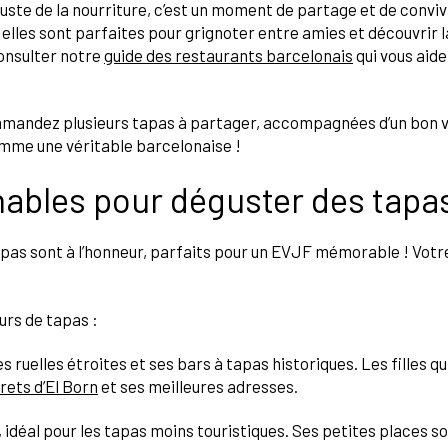
uste de la nourriture, c’est un moment de partage et de convivi
lles sont parfaites pour grignoter entre amies et découvrir la
onsulter notre
guide des restaurants barcelonais
qui vous aide
mmandez plusieurs tapas à partager, accompagnées d’un bon v
mme une véritable barcelonaise !
nables pour déguster des tapa
apas sont à l’honneur, parfaits pour un EVJF mémorable ! Vot
urs de tapas :
s ruelles étroites et ses bars à tapas historiques. Les filles qu
rets d’El Born
et ses meilleures adresses.
idéal pour les tapas moins touristiques. Ses petites places so