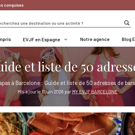
es conquises
mpris
Notre agence
Blog 
EVJF en Espagne
ide et liste de 50 adres
apas à Barcelone : Guide et liste de 50 adresses de bar
Mis à jour le 11 juin 2026 par
MY EVJF BARCELONE