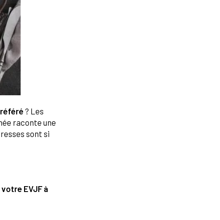
préféré
? Les
chée raconte une
resses sont si
 votre EVJF à