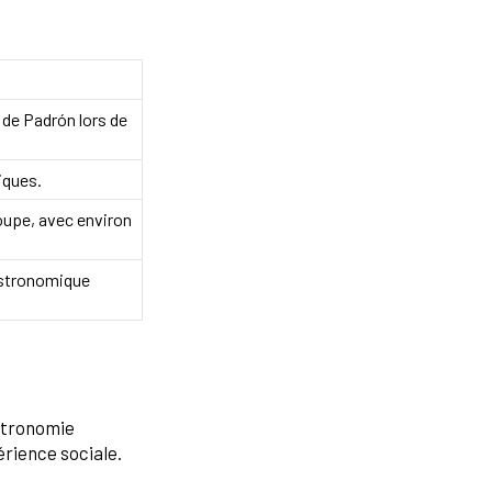
 de Padrón lors de
iques.
oupe, avec environ
astronomique
astronomie
érience sociale.