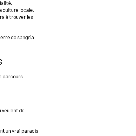
alité.
 culture locale.
ra à trouver les
erre de sangria
s
re parcours
i veulent de
nt un vrai paradis