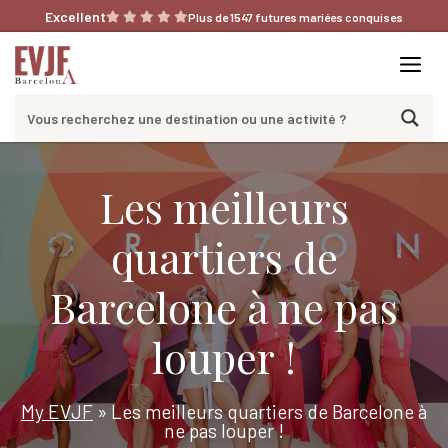
Aller
Excellent
Plus de 1547 futures mariées conquises
au
contenu
Me
Les meilleurs
quartiers de
Barcelone à ne pas
louper !
My EVJF
»
Les meilleurs quartiers de Barcelone à
ne pas louper !