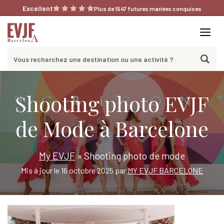
Aller
Excellent
Plus de 1547 futures mariées conquises
au
contenu
Me
Shooting photo EVJF
de Mode à Barcelone
My EVJF
»
Shooting photo de mode
Mis à jour le 16 octobre 2025 par
MY EVJF BARCELONE