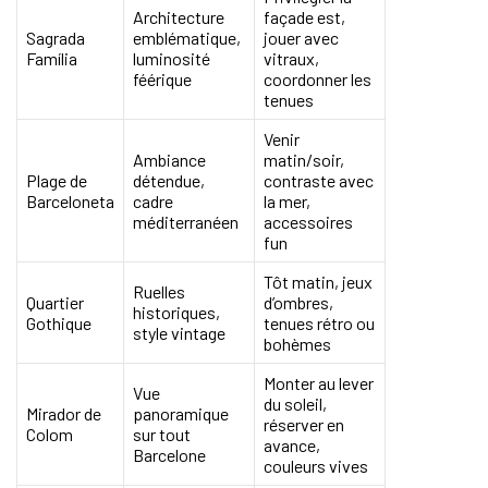
Architecture
façade est,
Sagrada
emblématique,
jouer avec
Família
luminosité
vitraux,
féérique
coordonner les
tenues
Venir
Ambiance
matin/soir,
Plage de
détendue,
contraste avec
Barceloneta
cadre
la mer,
méditerranéen
accessoires
fun
Tôt matin, jeux
Ruelles
Quartier
d’ombres,
historiques,
Gothique
tenues rétro ou
style vintage
bohèmes
Monter au lever
Vue
du soleil,
Mirador de
panoramique
réserver en
Colom
sur tout
avance,
Barcelone
couleurs vives