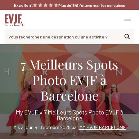
Aller
Excellent
Plus de 1547 futures mariées conquises
au
contenu
Me
7 Meilleurs Spots
Photo EVJF à
Barcelone
My EVJF
»
7 Meilleurs Spots Photo EVJF à
Barcelone
Mis à jour le 16 octobre 2025 par
MY EVJF BARCELONE