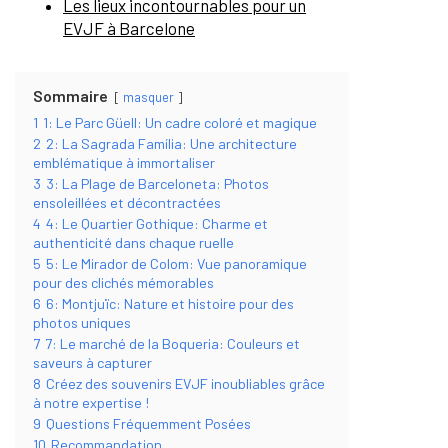
Les lieux incontournables pour un
EVJF à Barcelone
Sommaire
masquer
1
1: Le Parc Güell: Un cadre coloré et magique
2
2: La Sagrada Família: Une architecture
emblématique à immortaliser
3
3: La Plage de Barceloneta: Photos
ensoleillées et décontractées
4
4: Le Quartier Gothique: Charme et
authenticité dans chaque ruelle
5
5: Le Mirador de Colom: Vue panoramique
pour des clichés mémorables
6
6: Montjuïc: Nature et histoire pour des
photos uniques
7
7: Le marché de la Boqueria: Couleurs et
saveurs à capturer
8
Créez des souvenirs EVJF inoubliables grâce
à notre expertise !
9
Questions Fréquemment Posées
10
Recommandation