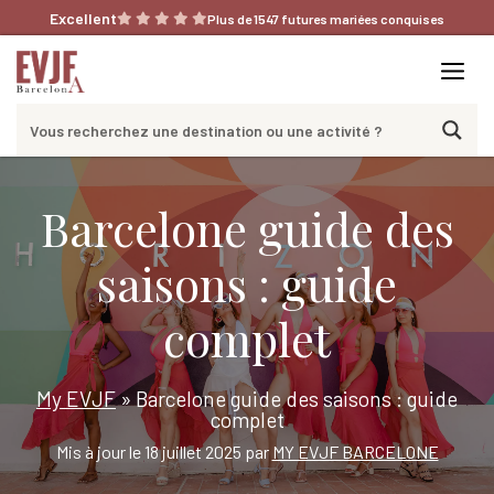
Aller
Excellent
Plus de 1547 futures mariées conquises
au
contenu
Me
Barcelone guide des
saisons : guide
complet
My EVJF
»
Barcelone guide des saisons : guide
complet
Mis à jour le 18 juillet 2025 par
MY EVJF BARCELONE