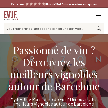
Aller
Excellent
Plus de 1547 futures mariées conquises
au
contenu
Me
Passionné de vin ?
Découvrez les
meilleurs vignobles
autour de Barcelone
My EVJF
»
Passionné de vin ? Découvrez les
meilleurs vignobles autour de Barcelone