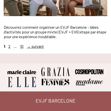
Découvrez comment organiser un EVJF Barcelone : Idées
d’activités pour un groupe mixte (EVJF + EVG) étape par étape
pour une expérience inoubliable.
Page
Page
Page
1
2
…
10
→
suivant
EVJF BARCELONE