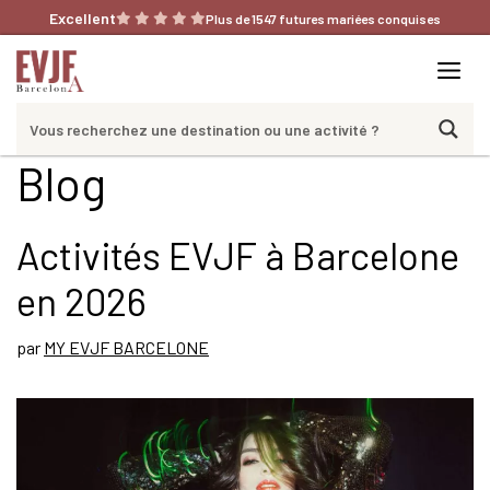
Aller
Excellent
Plus de 1547 futures mariées conquises
au
contenu
Me
Blog
Activités EVJF à Barcelone
en 2026
par
MY EVJF BARCELONE