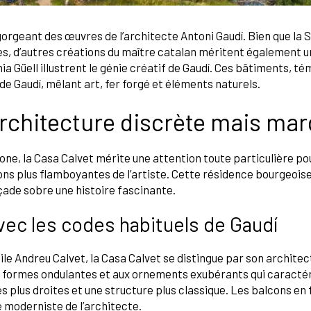
gorgeant des œuvres de l’architecte Antoni Gaudí. Bien que la 
es, d’autres créations du maître catalan méritent également un
nia Güell illustrent le génie créatif de Gaudí. Ces bâtiments, té
 de Gaudí, mêlant art, fer forgé et éléments naturels.
architecture discrète mais ma
ne, la Casa Calvet mérite une attention toute particulière pou
ons plus flamboyantes de l’artiste. Cette résidence bourgeoise,
çade sobre une histoire fascinante.
vec les codes habituels de Gaudí
ile Andreu Calvet, la Casa Calvet se distingue par son architec
 formes ondulantes et aux ornements exubérants qui caractér
 plus droites et une structure plus classique. Les balcons en f
moderniste de l’architecte.