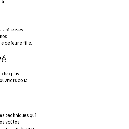
dí.
s visiteuses
gnes
 de jeune fille.
vé
s les plus
ouvriers de la
s techniques qu’il
des voûtes
caire, tandis que