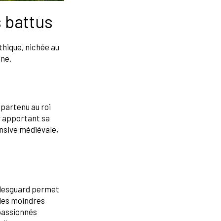
s battus
thique, nichée au
ane.
ppartenu au roi
 y apportant sa
nsive médiévale,
ellesguard permet
 les moindres
 passionnés