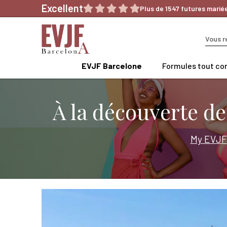
Aller
Excellent
Plus de 1547 futures marié
au
contenu
EVJF Barcelone
Formules tout co
À la découverte d
My EVJF