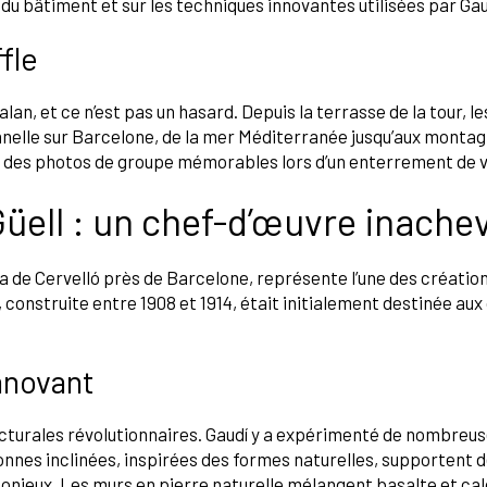
u bâtiment et sur les techniques innovantes utilisées par Gau
fle
lan, et ce n’est pas un hasard. Depuis la terrasse de la tour, le
nelle sur Barcelone, de la mer Méditerranée jusqu’aux monta
e des photos de groupe mémorables lors d’un enterrement de vie
Güell : un chef-d’œuvre inache
a de Cervelló près de Barcelone, représente l’une des création
 construite entre 1908 et 1914, était initialement destinée aux 
innovant
cturales révolutionnaires. Gaudí y a expérimenté de nombreuse
lonnes inclinées, inspirées des formes naturelles, supportent 
onieux. Les murs en pierre naturelle mélangent basalte et cal