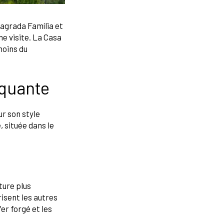
Sagrada Família et
e visite. La Casa
moins du
rquante
r son style
 située dans le
ture plus
isent les autres
er forgé et les