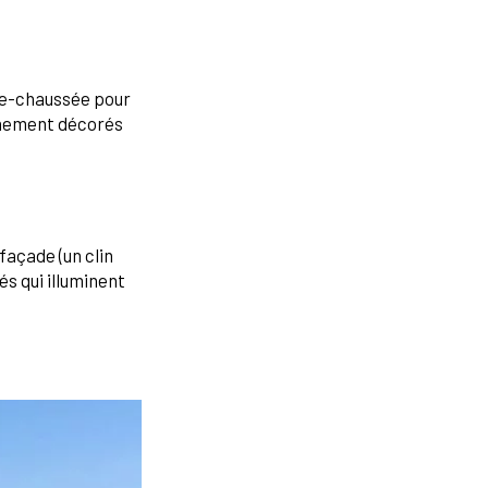
-de-chaussée pour
ichement décorés
façade (un clin
és qui illuminent