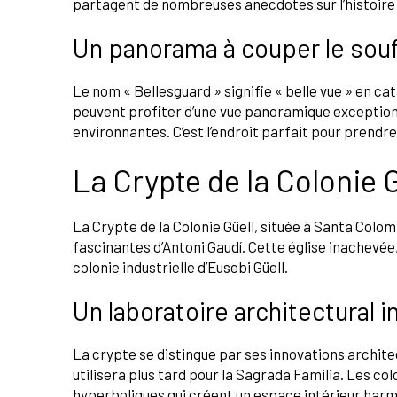
partagent de nombreuses anecdotes sur l’histoire d
Un panorama à couper le souf
Le nom « Bellesguard » signifie « belle vue » en cata
peuvent profiter d’une vue panoramique exception
environnantes. C’est l’endroit parfait pour prendr
La Crypte de la Colonie 
La Crypte de la Colonie Güell, située à Santa Colom
fascinantes d’Antoni Gaudí. Cette église inachevée,
colonie industrielle d’Eusebi Güell.
Un laboratoire architectural 
La crypte se distingue par ses innovations archite
utilisera plus tard pour la Sagrada Familia. Les co
hyperboliques qui créent un espace intérieur harm