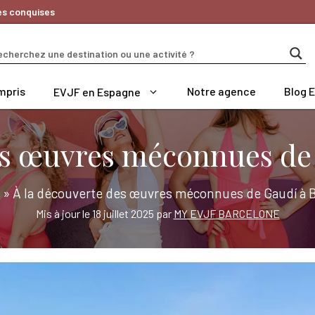
es conquises
mpris
Notre agence
Blog 
EVJF en Espagne
es œuvres méconnues de
»
À la découverte des œuvres méconnues de Gaudí à 
Mis à jour le 18 juillet 2025 par
MY EVJF BARCELONE