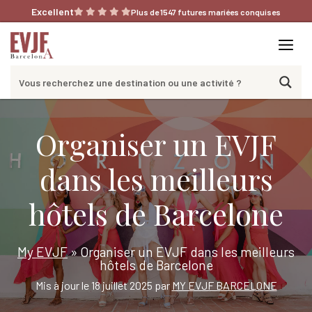
Aller
Excellent
Plus de 1547 futures mariées conquises
au
contenu
Me
Organiser un EVJF
dans les meilleurs
hôtels de Barcelone
My EVJF
»
Organiser un EVJF dans les meilleurs
hôtels de Barcelone
Mis à jour le 18 juillet 2025 par
MY EVJF BARCELONE