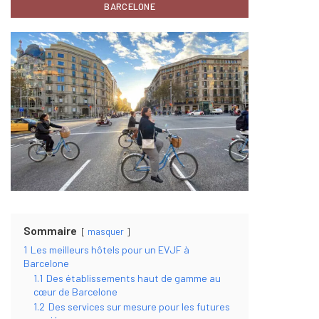
BARCELONE
Sommaire
masquer
1
Les meilleurs hôtels pour un EVJF à
Barcelone
1.1
Des établissements haut de gamme au
cœur de Barcelone
1.2
Des services sur mesure pour les futures