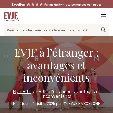
Aller
Excellent
Plus de 1547 futures mariées conquises
au
contenu
Me
EVJF à l’étranger :
avantages et
inconvénients
My EVJF
»
EVJF à l’étranger : avantages et
inconvénients
Mis à jour le 18 juillet 2025 par
MY EVJF BARCELONE