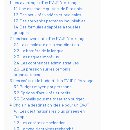
1
Les avantages d’un EVJF à l’étranger
1.1
Une escapade qui sort de l’ordinaire
1.2
Des activités variées et originales
1.3
Des souvenirs partagés inoubliables
1.4
Des formules adaptées à tous les
groupes
2
Les inconvénients d’un EVJF à l’étranger
2.1
La complexité de la coordination
2.2
La barrière de la langue
2.3
Les risques imprévus
2.4
Les contraintes administratives
2.5
La pression sur les témoins
organisatrices
3
Les coûts et le budget d’un EVJF à l’étranger
3.1
Budget moyen par personne
3.2
Options d’activités et tarifs
3.3
Conseils pour maîtriser son budget
4
Choisir la destination idéale pour un EVJF
4.1
Les destinations les plus prisées en
Europe
4.2
Les critères de sélection
4.3
Le type d’activités recherché