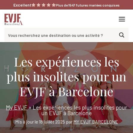
Aller
Excellent
Plus de 1547 futures mariées conquises
au
contenu
Me
Les expériences les
plus insolites pour un
EVJF à Barcelone
My EVJF
»
Les expériences les plus insolites pour
un EVJF à Barcelone
Mis à jour le 18 juillet 2025 par
MY EVJF BARCELONE