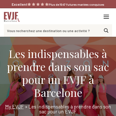
Aller
Excellent
Plus de 1547 futures mariées conquises
au
contenu
Me
Les indispensables à
prendre dans son sac
pour un EVJF à
Barcelone
My EVJF
»
Les indispensables à prendre dans son
sac pour un EVJF